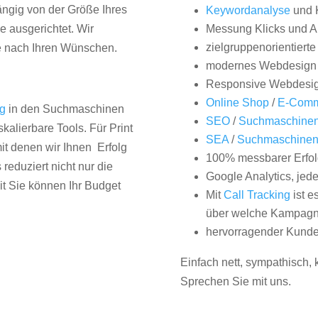
hängig von der Größe Ihres
Keywordanalyse
und 
 ausgerichtet. Wir
Messung Klicks und A
zielgruppenorientiert
e nach Ihren Wünschen.
modernes Webdesign
Responsive Webdesi
Online Shop
/
E-Comm
ng
in den Suchmaschinen
SEO
/
Suchmaschinen
kalierbare Tools. Für Print
SEA
/
Suchmaschine
it denen wir Ihnen Erfolg
100% messbarer Erfol
duziert nicht nur die
Google Analytics, jed
it Sie können Ihr Budget
Mit
Call Tracking
ist e
über welche Kampagne
hervorragender Kunde
Einfach nett, sympathisch,
Sprechen Sie mit uns.