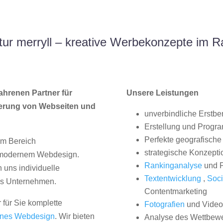
ur merryll – kreative Werbekonzepte im 
ahrenen Partner für
Unsere Leistungen
erung von Webseiten und
unverbindliche Erstbe
Erstellung und Progr
Perfekte geografische 
im Bereich
strategische Konzepti
, modernem Webdesign.
Rankinganalyse
und P
uns individuelle
Textentwicklung
,
Soci
hes Unternehmen.
Contentmarketing
 für Sie komplette
Fotografien
und Videos
nes Webdesign
. Wir bieten
Analyse des Wettbew