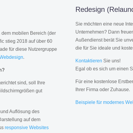
Redesign (Relaunc
Sie möchten eine neue Inte
Unternehmen? Dann freuen 
us dem mobilen Bereich (der
Außendienst berät Sie unve
ic stieg 2018 auf über 60
die für Sie ideale und kost
rade für diese Nutzergruppe
 Webdesign
.
Kontaktieren
Sie uns!
Egal ob es sich um einen S
gn?
Für eine kostenlose Erstbe
erichtet sind, soll Ihre
Ihrer Firma oder Zuhause.
Bildschirmgrößen gut
Beispiele für modernes We
 und Auflösung des
Darstellung auf dem
ass
responsive Websites