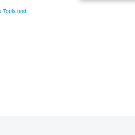
d besten Ergebnisse
 Tools und
, um unsere Kunden in
rojekt?