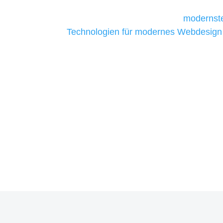
Unternehmen die kostengünstigsten un
liefern. Daher verwenden wir
modernste
Technologien für modernes Webdesign
allen Webprojekten zufriedenzustellen.
Sie haben Fragen zu Ihrem P
07121 / 9294977
info@merryll.de