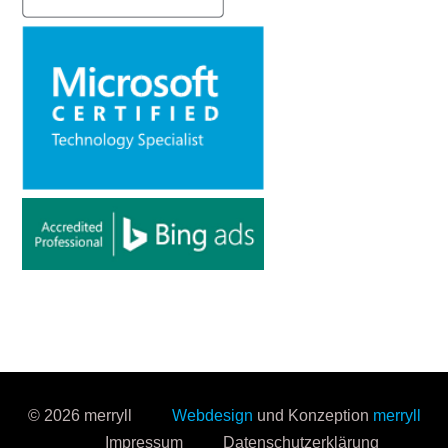
© 2026 merryll
Webdesign
und Konzeption
merryll
Impressum
Datenschutzerklärung