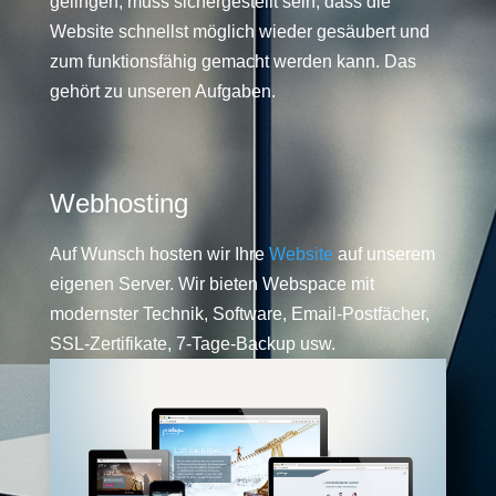
gelingen, muss sichergestellt sein, dass die
Website schnellst möglich wieder gesäubert und
zum funktionsfähig gemacht werden kann. Das
gehört zu unseren Aufgaben.
Webhosting
Auf Wunsch hosten wir Ihre
Website
auf unserem
eigenen Server. Wir bieten Webspace mit
modernster Technik, Software, Email-Postfächer,
SSL-Zertifikate, 7-Tage-Backup usw.