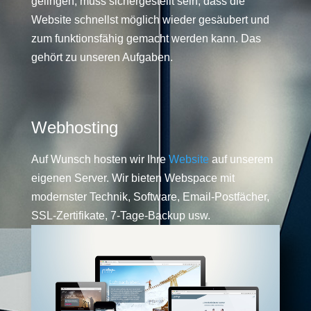
gelingen, muss sichergestellt sein, dass die
Website schnellst möglich wieder gesäubert und
zum funktionsfähig gemacht werden kann. Das
gehört zu unseren Aufgaben.
Webhosting
Auf Wunsch hosten wir Ihre
Website
auf unserem
eigenen Server. Wir bieten Webspace mit
modernster Technik, Software, Email-Postfächer,
SSL-Zertifikate, 7-Tage-Backup usw.