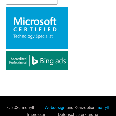
© 2026 merryll
Webdesign
und Konzeption
merryll
Impressum
Datenschutzerklärung