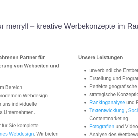
r merryll – kreative Werbekonzepte im Ra
ahrenen Partner für
Unsere Leistungen
erung von Webseiten und
unverbindliche Erstbe
Erstellung und Progr
Perfekte geografische 
im Bereich
strategische Konzepti
, modernem Webdesign.
Rankinganalyse
und P
uns individuelle
Textentwicklung
,
Soci
hes Unternehmen.
Contentmarketing
 für Sie komplette
Fotografien
und Videos
nes Webdesign
. Wir bieten
Analyse des Wettbew