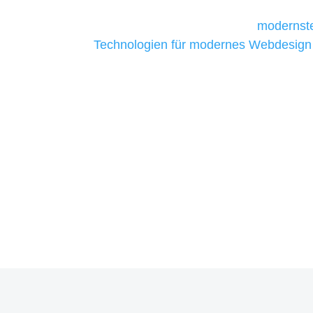
Unternehmen die kostengünstigsten un
liefern. Daher verwenden wir
modernste
Technologien für modernes Webdesign
allen Webprojekten zufriedenzustellen.
Sie haben Fragen zu Ihrem P
07121 / 9294977
info@merryll.de