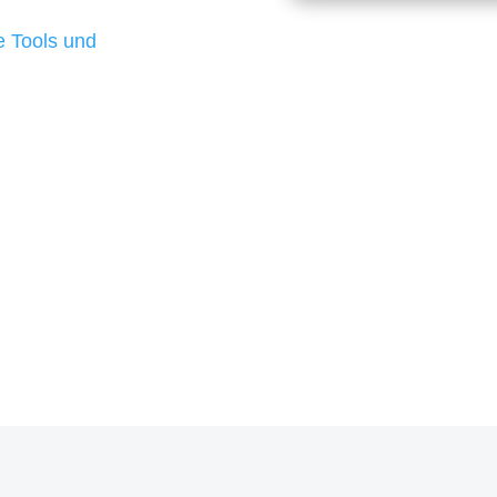
d besten Ergebnisse
 Tools und
, um unsere Kunden in
rojekt?