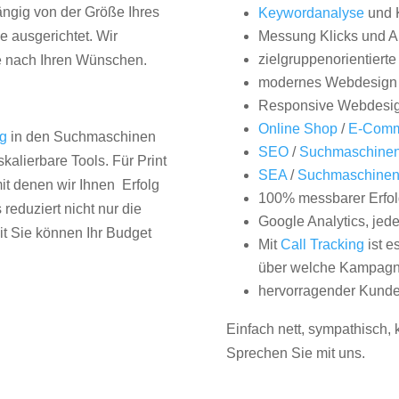
hängig von der Größe Ihres
Keywordanalyse
und 
 ausgerichtet. Wir
Messung Klicks und A
zielgruppenorientiert
e nach Ihren Wünschen.
modernes Webdesign
Responsive Webdesi
Online Shop
/
E-Comm
ng
in den Suchmaschinen
SEO
/
Suchmaschinen
kalierbare Tools. Für Print
SEA
/
Suchmaschine
it denen wir Ihnen Erfolg
100% messbarer Erfol
duziert nicht nur die
Google Analytics, jed
it Sie können Ihr Budget
Mit
Call Tracking
ist e
über welche Kampagne
hervorragender Kunde
Einfach nett, sympathisch,
Sprechen Sie mit uns.