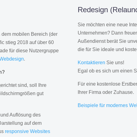
Redesign (Relaunc
Sie möchten eine neue Inte
Unternehmen? Dann freuen 
us dem mobilen Bereich (der
Außendienst berät Sie unve
ic stieg 2018 auf über 60
die für Sie ideale und kost
rade für diese Nutzergruppe
 Webdesign
.
Kontaktieren
Sie uns!
Egal ob es sich um einen S
gn?
Für eine kostenlose Erstbe
erichtet sind, soll Ihre
Ihrer Firma oder Zuhause.
Bildschirmgrößen gut
Beispiele für modernes We
 und Auflösung des
Darstellung auf dem
ass
responsive Websites