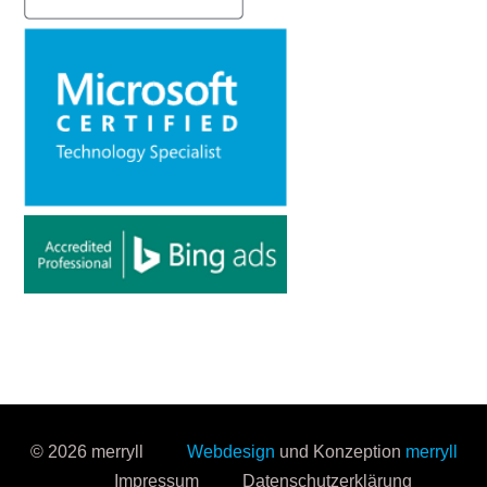
© 2026 merryll
Webdesign
und Konzeption
merryll
Impressum
Datenschutzerklärung