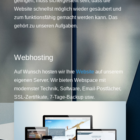
gelingen, muss sichergestellt sein, dass die
Website schnellst möglich wieder gesäubert und
zum funktionsfähig gemacht werden kann. Das
gehört zu unseren Aufgaben.
Webhosting
Auf Wunsch hosten wir Ihre
Website
auf unserem
eigenen Server. Wir bieten Webspace mit
modernster Technik, Software, Email-Postfächer,
SSL-Zertifikate, 7-Tage-Backup usw.