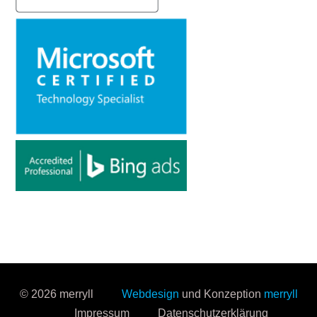
© 2026 merryll
Webdesign
und Konzeption
merryll
Impressum
Datenschutzerklärung