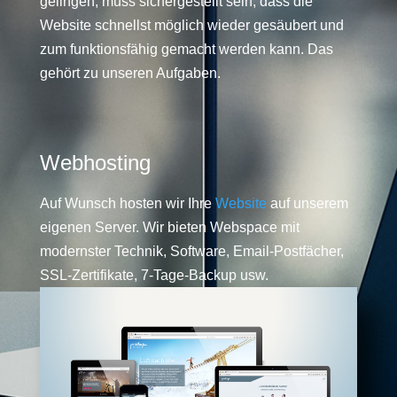
gelingen, muss sichergestellt sein, dass die
Website schnellst möglich wieder gesäubert und
zum funktionsfähig gemacht werden kann. Das
gehört zu unseren Aufgaben.
Webhosting
Auf Wunsch hosten wir Ihre
Website
auf unserem
eigenen Server. Wir bieten Webspace mit
modernster Technik, Software, Email-Postfächer,
SSL-Zertifikate, 7-Tage-Backup usw.