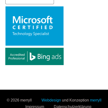
© 2026 merryll
Webdesign
und Konzeption
merryll
Impressum
Datenschutzerklärung