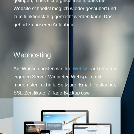
gelingen, muss sichergestellt sein, dass die
Website schnellst möglich wieder gesäubert und
zum funktionsfähig gemacht werden kann. Das
gehört zu unseren Aufgaben.
Webhosting
Auf Wunsch hosten wir Ihre
Website
auf unserem
eigenen Server. Wir bieten Webspace mit
modernster Technik, Software, Email-Postfächer,
SSL-Zertifikate, 7-Tage-Backup usw.