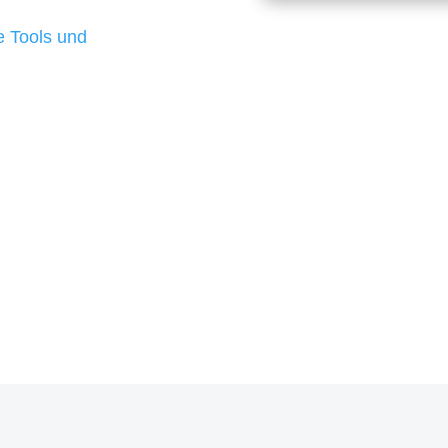
d besten Ergebnisse
 Tools und
, um unsere Kunden in
rojekt?