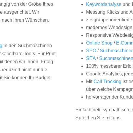
hängig von der Größe Ihres
Keywordanalyse
und 
 ausgerichtet. Wir
Messung Klicks und A
zielgruppenorientiert
e nach Ihren Wünschen.
modernes Webdesign
Responsive Webdesi
Online Shop
/
E-Comm
ng
in den Suchmaschinen
SEO
/
Suchmaschinen
kalierbare Tools. Für Print
SEA
/
Suchmaschine
it denen wir Ihnen Erfolg
100% messbarer Erfol
duziert nicht nur die
Google Analytics, jed
it Sie können Ihr Budget
Mit
Call Tracking
ist e
über welche Kampagne
hervorragender Kunde
Einfach nett, sympathisch,
Sprechen Sie mit uns.