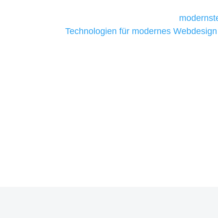
Unternehmen die kostengünstigsten un
liefern. Daher verwenden wir
modernste
Technologien für modernes Webdesign
allen Webprojekten zufriedenzustellen.
Sie haben Fragen zu Ihrem P
07121 / 9294977
info@merryll.de