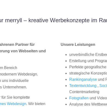
r merryll – kreative Werbekonzepte im Ra
ahrenen Partner für
Unsere Leistungen
erung von Webseiten und
unverbindliche Erstbe
Erstellung und Progr
Perfekte geografische 
im Bereich
strategische Konzepti
, modernem Webdesign.
Rankinganalyse
und P
uns individuelle
Textentwicklung
,
Soci
hes Unternehmen.
Contentmarketing
 für Sie komplette
Fotografien
und Videos
nes Webdesign
. Wir bieten
Analyse des Wettbew