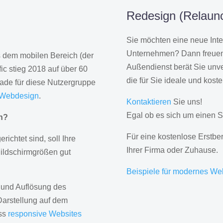
Redesign (Relaunc
Sie möchten eine neue Inte
Unternehmen? Dann freuen 
us dem mobilen Bereich (der
Außendienst berät Sie unve
ic stieg 2018 auf über 60
die für Sie ideale und kost
rade für diese Nutzergruppe
 Webdesign
.
Kontaktieren
Sie uns!
Egal ob es sich um einen S
gn?
Für eine kostenlose Erstbe
erichtet sind, soll Ihre
Ihrer Firma oder Zuhause.
Bildschirmgrößen gut
Beispiele für modernes We
 und Auflösung des
Darstellung auf dem
ass
responsive Websites