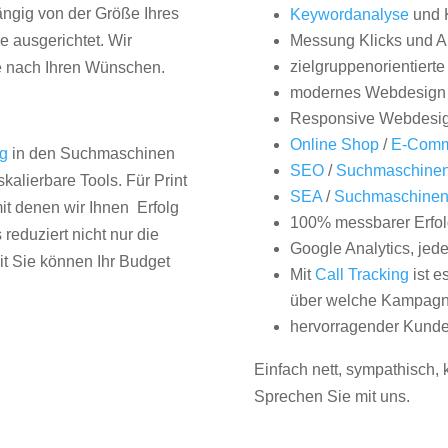
hängig von der Größe Ihres
Keywordanalyse
und 
 ausgerichtet. Wir
Messung Klicks und A
zielgruppenorientiert
e nach Ihren Wünschen.
modernes Webdesign
Responsive Webdesi
Online Shop
/
E-Comm
ng
in den Suchmaschinen
SEO
/
Suchmaschinen
kalierbare Tools. Für Print
SEA
/
Suchmaschine
it denen wir Ihnen Erfolg
100% messbarer Erfol
duziert nicht nur die
Google Analytics, jed
it Sie können Ihr Budget
Mit
Call Tracking
ist e
über welche Kampagne
hervorragender Kunde
Einfach nett, sympathisch,
Sprechen Sie mit uns.