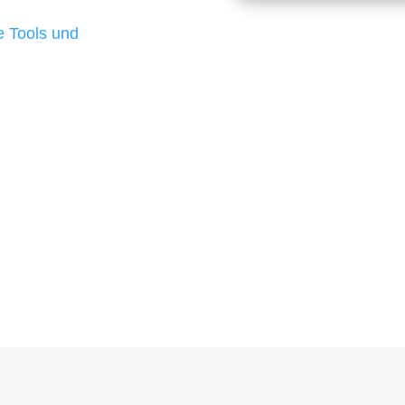
d besten Ergebnisse
 Tools und
, um unsere Kunden in
rojekt?