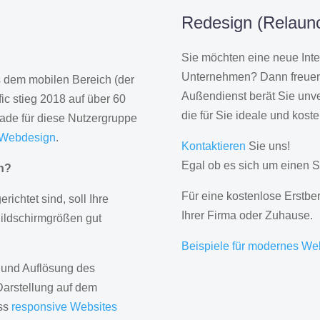
Redesign (Relaunc
Sie möchten eine neue Inte
Unternehmen? Dann freuen 
us dem mobilen Bereich (der
Außendienst berät Sie unve
ic stieg 2018 auf über 60
die für Sie ideale und kost
rade für diese Nutzergruppe
 Webdesign
.
Kontaktieren
Sie uns!
Egal ob es sich um einen S
gn?
Für eine kostenlose Erstbe
erichtet sind, soll Ihre
Ihrer Firma oder Zuhause.
Bildschirmgrößen gut
Beispiele für modernes We
 und Auflösung des
Darstellung auf dem
ass
responsive Websites