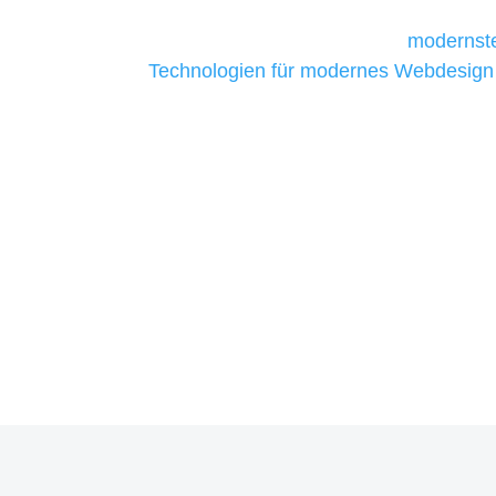
Unternehmen die kostengünstigsten un
liefern. Daher verwenden wir
modernste
Technologien für modernes Webdesign
allen Webprojekten zufriedenzustellen.
Sie haben Fragen zu Ihrem P
07121 / 9294977
info@merryll.de