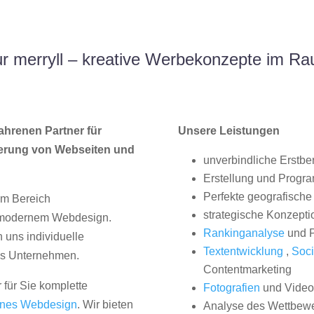
 merryll – kreative Werbekonzepte im R
ahrenen Partner für
Unsere Leistungen
erung von Webseiten und
unverbindliche Erstbe
Erstellung und Progr
Perfekte geografische 
im Bereich
strategische Konzepti
, modernem Webdesign.
Rankinganalyse
und P
uns individuelle
Textentwicklung
,
Soci
hes Unternehmen.
Contentmarketing
 für Sie komplette
Fotografien
und Videos
nes Webdesign
. Wir bieten
Analyse des Wettbew