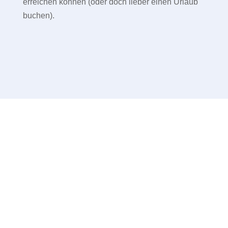
erreichen können (oder doch lieber einen Urlaub
buchen).
Unsere Kunden
Wir lieben es, unseren Kunden beim Aufbau
und Wachstum ihrer Unternehmen zu helfen.
Unsere Kunden sind kleine und