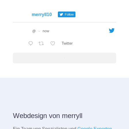
merryll10
Follow
@
·
now
Twitter
Webdesign von merryll
Ein Team von Spezialisten und
Google Experten