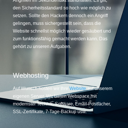
Angriffen im Sekundentakt standhalten. Es gilt,
den Sicherheitsstandard so hoch wie möglich zu
setzen. Sollte den Hackern dennoch ein Angriff
gelingen, muss sichergestellt sein, dass die
Website schnellst möglich wieder gesäubert und
zum funktionsfähig gemacht werden kann. Das
gehört zu unseren Aufgaben.
Webhosting
Auf Wunsch hosten wir Ihre
Website
auf unserem
eigenen Server. Wir bieten Webspace mit
modernster Technik, Software, Email-Postfächer,
SSL-Zertifikate, 7-Tage-Backup usw.