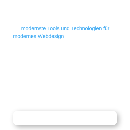
Tools und Technologien benötigen, die für ihr
Unternehmen die kostengünstigsten und
besten Ergebnisse liefern. Daher verwenden
wir
modernste Tools und Technologien für
modernes Webdesign
, um unsere Kunden in
allen Webprojekten zufriedenzustellen.
Sie haben Fragen zu Ihrem
Projekt?
07121 / 9294977
info@merryll.de
Kostenlose Beratung