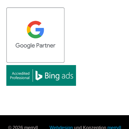
© 2026 merryll
Webdesign
und Konzeption
merryll