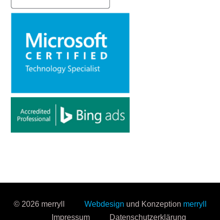
© 2026 merryll
Webdesign
und Konzeption
merryll
Impressum
Datenschutzerklärung