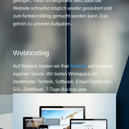
gelingen, muss sichergestellt sein, dass die
Website schnellst möglich wieder gesäubert und
zum funktionsfähig gemacht werden kann. Das
gehört zu unseren Aufgaben.
Webhosting
Auf Wunsch hosten wir Ihre
Website
auf unserem
eigenen Server. Wir bieten Webspace mit
modernster Technik, Software, Email-Postfächer,
SSL-Zertifikate, 7-Tage-Backup usw.