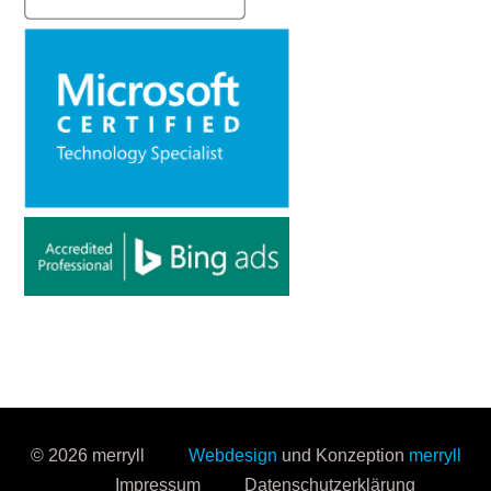
© 2026 merryll
Webdesign
und Konzeption
merryll
Impressum
Datenschutzerklärung