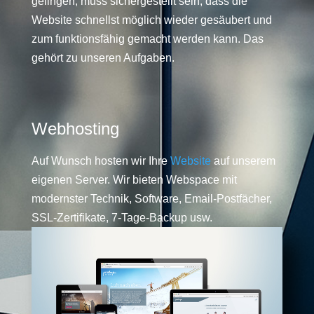
gelingen, muss sichergestellt sein, dass die
Website schnellst möglich wieder gesäubert und
zum funktionsfähig gemacht werden kann. Das
gehört zu unseren Aufgaben.
Webhosting
Auf Wunsch hosten wir Ihre
Website
auf unserem
eigenen Server. Wir bieten Webspace mit
modernster Technik, Software, Email-Postfächer,
SSL-Zertifikate, 7-Tage-Backup usw.