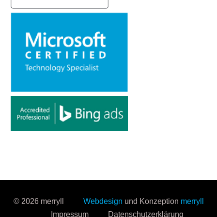
© 2026 merryll
Webdesign
und Konzeption
merryll
Impressum
Datenschutzerklärung