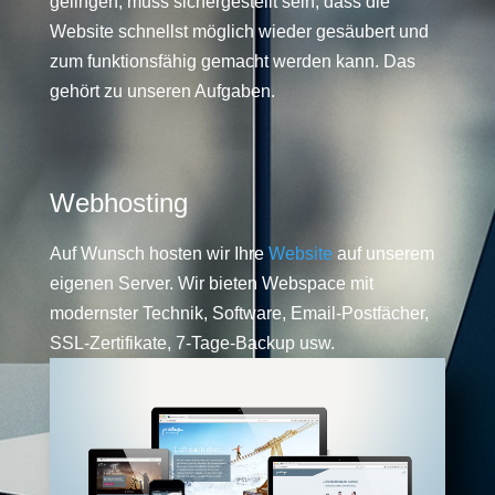
gelingen, muss sichergestellt sein, dass die
Website schnellst möglich wieder gesäubert und
zum funktionsfähig gemacht werden kann. Das
gehört zu unseren Aufgaben.
Webhosting
Auf Wunsch hosten wir Ihre
Website
auf unserem
eigenen Server. Wir bieten Webspace mit
modernster Technik, Software, Email-Postfächer,
SSL-Zertifikate, 7-Tage-Backup usw.