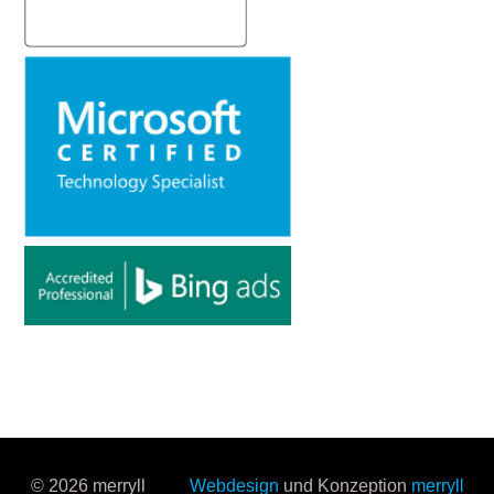
© 2026 merryll
Webdesign
und Konzeption
merryll