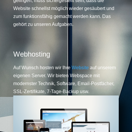
gelingen, muss sichergestellt sein, dass die
Website schnellst möglich wieder gesäubert und
zum funktionsfähig gemacht werden kann. Das
gehört zu unseren Aufgaben.
Webhosting
Auf Wunsch hosten wir Ihre
Website
auf unserem
eigenen Server. Wir bieten Webspace mit
modernster Technik, Software, Email-Postfächer,
SSL-Zertifikate, 7-Tage-Backup usw.