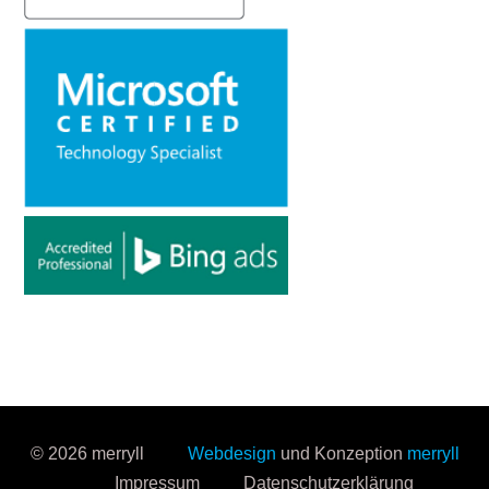
© 2026 merryll
Webdesign
und Konzeption
merryll
Impressum
Datenschutzerklärung