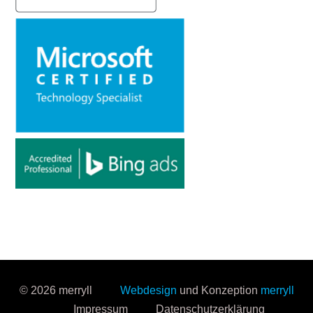
© 2026 merryll
Webdesign
und Konzeption
merryll
Impressum
Datenschutzerklärung