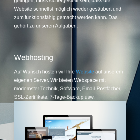
gelingen, muss sichergestellt sein, dass die
Website schnellst möglich wieder gesäubert und
zum funktionsfähig gemacht werden kann. Das
gehört zu unseren Aufgaben.
Webhosting
Auf Wunsch hosten wir Ihre
Website
auf unserem
eigenen Server. Wir bieten Webspace mit
modernster Technik, Software, Email-Postfächer,
SSL-Zertifikate, 7-Tage-Backup usw.