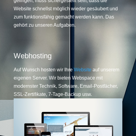
gelingen, muss sichergestellt sein, dass die
Website schnellst möglich wieder gesäubert und
zum funktionsfähig gemacht werden kann. Das
gehört zu unseren Aufgaben.
Webhosting
Auf Wunsch hosten wir Ihre
Website
auf unserem
eigenen Server. Wir bieten Webspace mit
modernster Technik, Software, Email-Postfächer,
SSL-Zertifikate, 7-Tage-Backup usw.