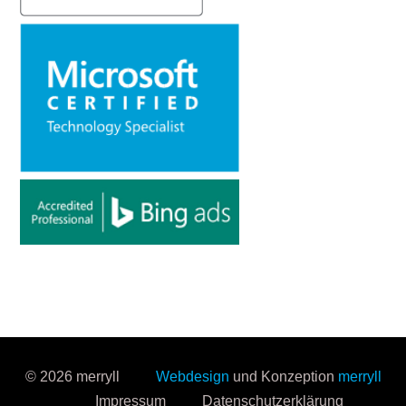
© 2026 merryll
Webdesign
und Konzeption
merryll
Impressum
Datenschutzerklärung