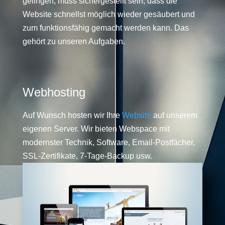
gelingen, muss sichergestellt sein, dass die
Website schnellst möglich wieder gesäubert und
zum funktionsfähig gemacht werden kann. Das
gehört zu unseren Aufgaben.
Webhosting
Auf Wunsch hosten wir Ihre
Website
auf unserem
eigenen Server. Wir bieten Webspace mit
modernster Technik, Software, Email-Postfächer,
SSL-Zertifikate, 7-Tage-Backup usw.