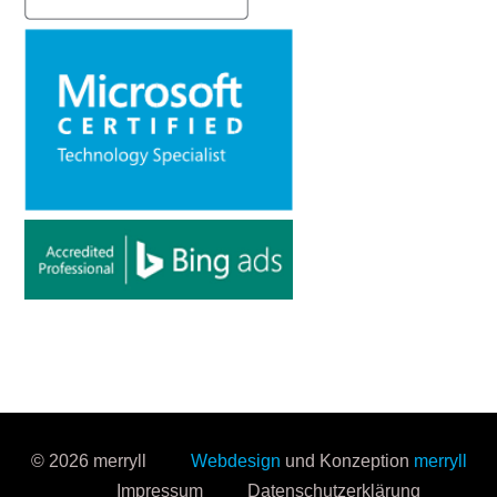
© 2026 merryll
Webdesign
und Konzeption
merryll
Impressum
Datenschutzerklärung