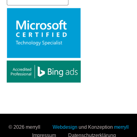
© 2026 merryll
Webdesign
und Konzeption
merryll
Impressum
Datenschutzerklärung