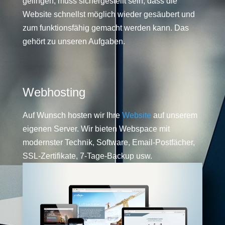
gelingen, muss sichergestellt sein, dass die
Website schnellst möglich wieder gesäubert und
zum funktionsfähig gemacht werden kann. Das
gehört zu unseren Aufgaben.
Webhosting
Auf Wunsch hosten wir Ihre
Website
auf unserem
eigenen Server. Wir bieten Webspace mit
modernster Technik, Software, Email-Postfächer,
SSL-Zertifikate, 7-Tage-Backup usw.