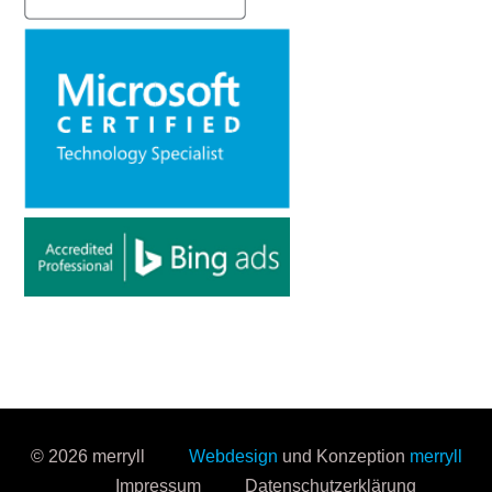
© 2026 merryll
Webdesign
und Konzeption
merryll
Impressum
Datenschutzerklärung