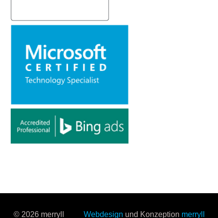
© 2026 merryll
Webdesign
und Konzeption
merryll