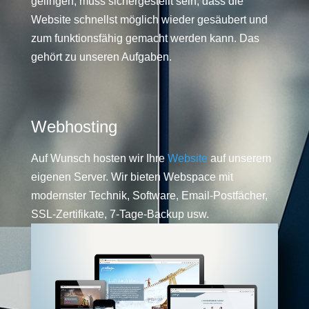
gelingen, muss sichergestellt sein, dass die
Website schnellst möglich wieder gesäubert und
zum funktionsfähig gemacht werden kann. Das
gehört zu unseren Aufgaben.
Webhosting
Auf Wunsch hosten wir Ihre
Website
auf unserem
eigenen Server. Wir bieten Webspace mit
modernster Technik, Software, Email-Postfächer,
SSL-Zertifikate, 7-Tage-Backup usw.