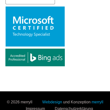
© 2026 merryll
Webdesign
und Konzeption
merryll
Impressum
Datenschutzerklärung