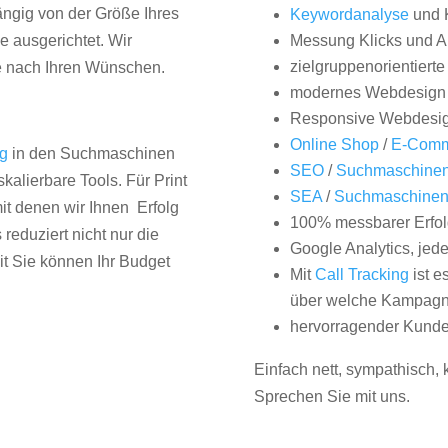
hängig von der Größe Ihres
Keywordanalyse
und 
 ausgerichtet. Wir
Messung Klicks und A
zielgruppenorientiert
e nach Ihren Wünschen.
modernes Webdesign
Responsive Webdesi
Online Shop
/
E-Comm
ng
in den Suchmaschinen
SEO
/
Suchmaschinen
kalierbare Tools. Für Print
SEA
/
Suchmaschine
it denen wir Ihnen Erfolg
100% messbarer Erfol
duziert nicht nur die
Google Analytics, jed
it Sie können Ihr Budget
Mit
Call Tracking
ist e
über welche Kampagne
hervorragender Kunde
Einfach nett, sympathisch,
Sprechen Sie mit uns.