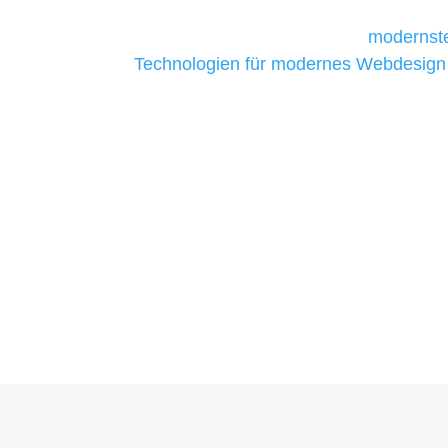
Unternehmen die kostengünstigsten un
liefern. Daher verwenden wir
modernste
Technologien für modernes Webdesign
allen Webprojekten zufriedenzustellen.
Sie haben Fragen zu Ihrem P
07121 / 9294977
info@merryll.de