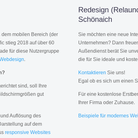
Redesign (Relaunc
Schönaich
us dem mobilen Bereich (der
Sie möchten eine neue Inte
ic stieg 2018 auf über 60
Unternehmen? Dann freuen 
rade für diese Nutzergruppe
Außendienst berät Sie unve
 Webdesign
.
die für Sie ideale und kost
gn?
Kontaktieren
Sie uns!
Egal ob es sich um einen S
erichtet sind, soll Ihre
Bildschirmgrößen gut
Für eine kostenlose Erstbe
Ihrer Firma oder Zuhause.
 und Auflösung des
Beispiele für modernes We
Darstellung auf dem
ass
responsive Websites