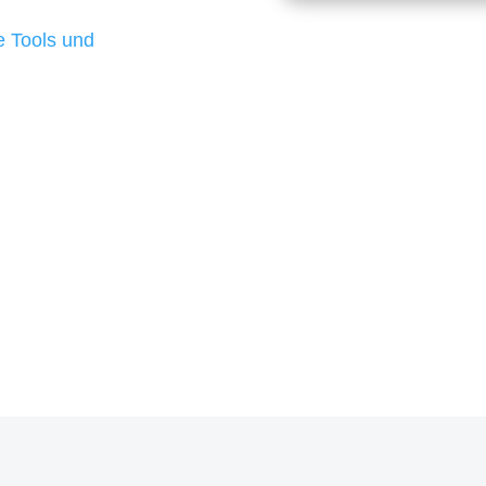
d besten Ergebnisse
 Tools und
, um unsere Kunden in
rojekt?