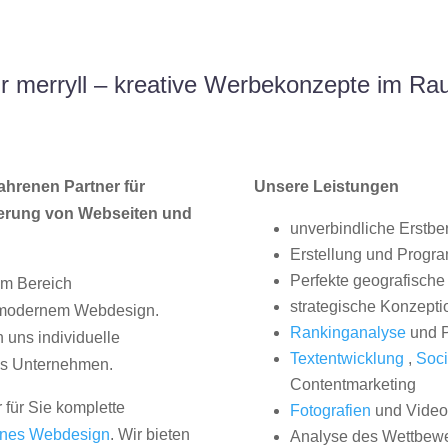
 merryll – kreative Werbekonzepte im R
ahrenen Partner für
Unsere Leistungen
erung von Webseiten und
unverbindliche Erstbe
Erstellung und Progr
Perfekte geografische 
im Bereich
strategische Konzepti
, modernem Webdesign.
Rankinganalyse
und P
uns individuelle
Textentwicklung
,
Soci
hes Unternehmen.
Contentmarketing
 für Sie komplette
Fotografien
und Videos
nes Webdesign
. Wir bieten
Analyse des Wettbew