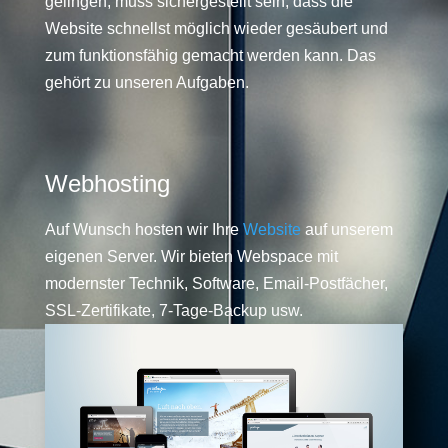
gelingen, muss sichergestellt sein, dass die
Website schnellst möglich wieder gesäubert und
zum funktionsfähig gemacht werden kann. Das
gehört zu unseren Aufgaben.
Webhosting
Auf Wunsch hosten wir Ihre
Website
auf unserem
eigenen Server. Wir bieten Webspace mit
modernster Technik, Software, Email-Postfächer,
SSL-Zertifikate, 7-Tage-Backup usw.