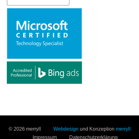
© 2026 merryll
Webdesign
und Konzeption
merryll
Impressum
Datenschutzerklärung