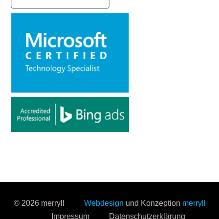
© 2026 merryll
Webdesign
und Konzeption
merryll
Impressum
Datenschutzerklärung