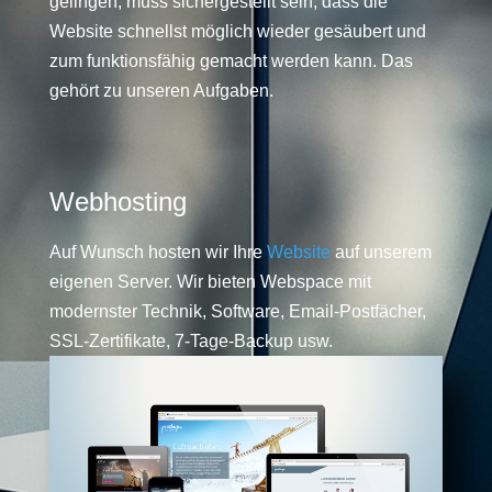
gelingen, muss sichergestellt sein, dass die
Website schnellst möglich wieder gesäubert und
zum funktionsfähig gemacht werden kann. Das
gehört zu unseren Aufgaben.
Webhosting
Auf Wunsch hosten wir Ihre
Website
auf unserem
eigenen Server. Wir bieten Webspace mit
modernster Technik, Software, Email-Postfächer,
SSL-Zertifikate, 7-Tage-Backup usw.