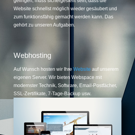
gelingen, muss sichergestellt sein, dass die
Website schnellst möglich wieder gesäubert und
zum funktionsfähig gemacht werden kann. Das
gehört zu unseren Aufgaben.
Webhosting
Auf Wunsch hosten wir Ihre
Website
auf unserem
eigenen Server. Wir bieten Webspace mit
modernster Technik, Software, Email-Postfächer,
SSL-Zertifikate, 7-Tage-Backup usw.