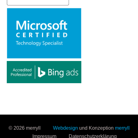
© 2026 merryll
Webdesign
und Konzeption
merryll
Impressum
Datenschutzerklärung