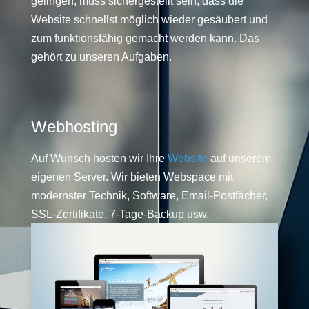
gelingen, muss sichergestellt sein, dass die
Website schnellst möglich wieder gesäubert und
zum funktionsfähig gemacht werden kann. Das
gehört zu unseren Aufgaben.
Webhosting
Auf Wunsch hosten wir Ihre
Website
auf unserem
eigenen Server. Wir bieten Webspace mit
modernster Technik, Software, Email-Postfächer,
SSL-Zertifikate, 7-Tage-Backup usw.