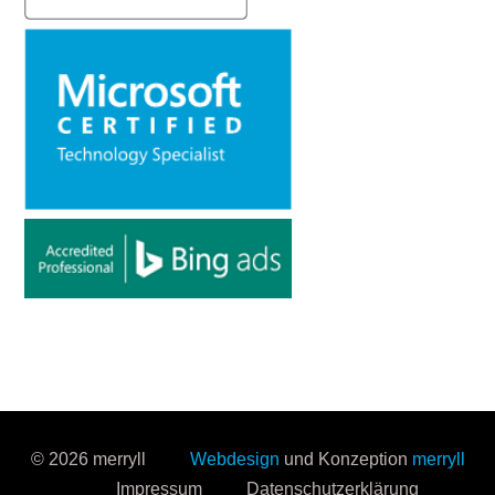
© 2026 merryll
Webdesign
und Konzeption
merryll
Impressum
Datenschutzerklärung