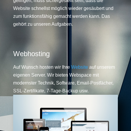
gelingen, muss sichergestellt sein, dass die
Website schnellst möglich wieder gesäubert und
zum funktionsfähig gemacht werden kann. Das
gehört zu unseren Aufgaben.
Webhosting
Auf Wunsch hosten wir Ihre
Website
auf unserem
eigenen Server. Wir bieten Webspace mit
modernster Technik, Software, Email-Postfächer,
SSL-Zertifikate, 7-Tage-Backup usw.