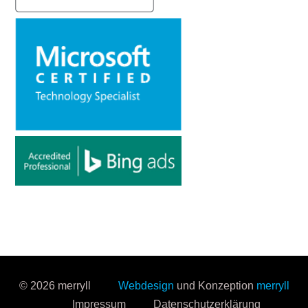
© 2026 merryll
Webdesign
und Konzeption
merryll
Impressum
Datenschutzerklärung