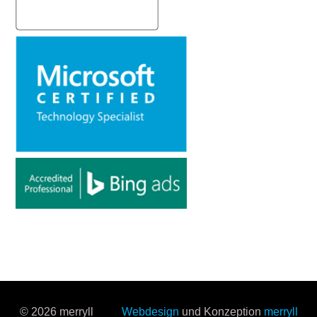
© 2026 merryll
Webdesign
und Konzeption
merryll