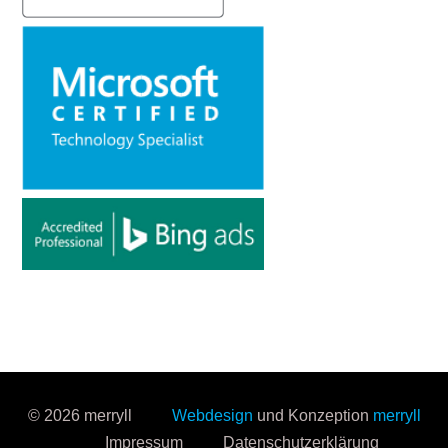
© 2026 merryll
Webdesign
und Konzeption
merryll
Impressum
Datenschutzerklärung