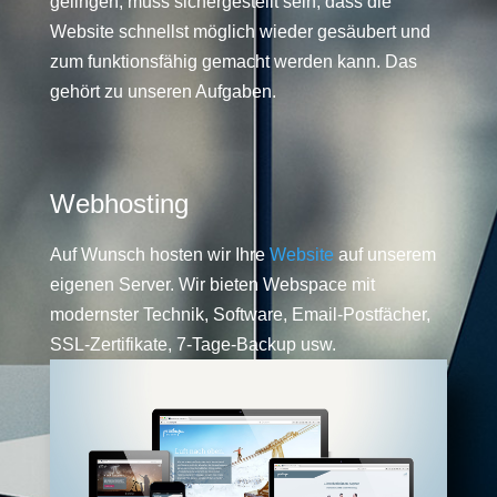
gelingen, muss sichergestellt sein, dass die
Website schnellst möglich wieder gesäubert und
zum funktionsfähig gemacht werden kann. Das
gehört zu unseren Aufgaben.
Webhosting
Auf Wunsch hosten wir Ihre
Website
auf unserem
eigenen Server. Wir bieten Webspace mit
modernster Technik, Software, Email-Postfächer,
SSL-Zertifikate, 7-Tage-Backup usw.