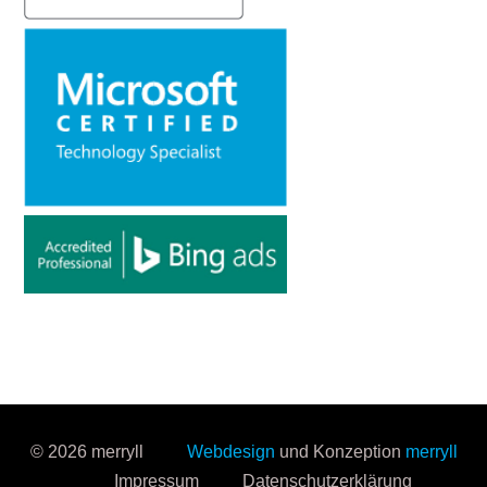
© 2026 merryll
Webdesign
und Konzeption
merryll
Impressum
Datenschutzerklärung