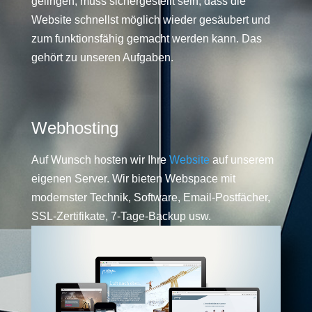
gelingen, muss sichergestellt sein, dass die
Website schnellst möglich wieder gesäubert und
zum funktionsfähig gemacht werden kann. Das
gehört zu unseren Aufgaben.
Webhosting
Auf Wunsch hosten wir Ihre
Website
auf unserem
eigenen Server. Wir bieten Webspace mit
modernster Technik, Software, Email-Postfächer,
SSL-Zertifikate, 7-Tage-Backup usw.