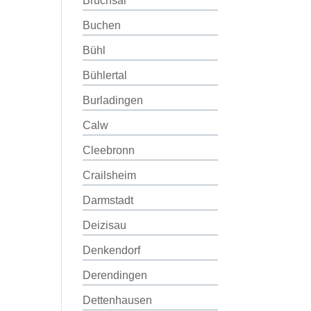
Bruchsal
Buchen
Bühl
Bühlertal
Burladingen
Calw
Cleebronn
Crailsheim
Darmstadt
Deizisau
Denkendorf
Derendingen
Dettenhausen