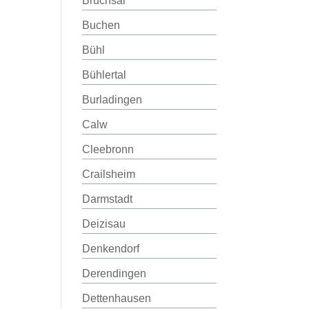
Bruchsal
Buchen
Bühl
Bühlertal
Burladingen
Calw
Cleebronn
Crailsheim
Darmstadt
Deizisau
Denkendorf
Derendingen
Dettenhausen