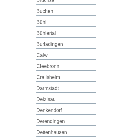
Bruchsal
Buchen
Bühl
Bühlertal
Burladingen
Calw
Cleebronn
Crailsheim
Darmstadt
Deizisau
Denkendorf
Derendingen
Dettenhausen