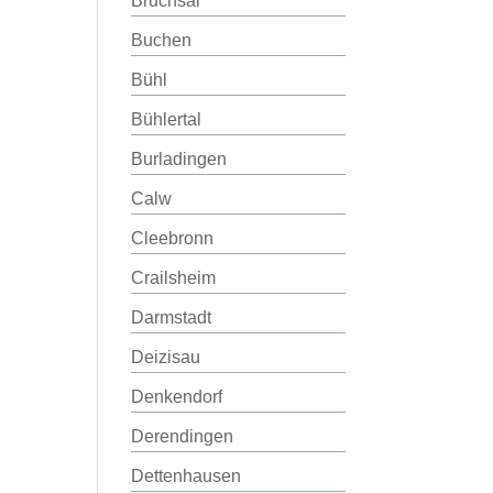
Bruchsal
Buchen
Bühl
Bühlertal
Burladingen
Calw
Cleebronn
Crailsheim
Darmstadt
Deizisau
Denkendorf
Derendingen
Dettenhausen