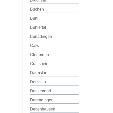
Bruchsal
Buchen
Bühl
Bühlertal
Burladingen
Calw
Cleebronn
Crailsheim
Darmstadt
Deizisau
Denkendorf
Derendingen
Dettenhausen